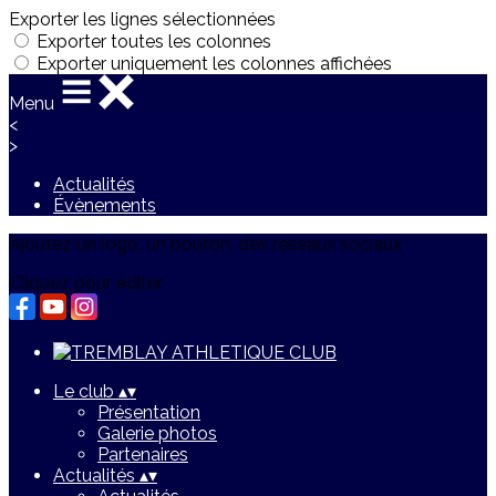
Exporter les lignes sélectionnées
Exporter toutes les colonnes
Exporter uniquement les colonnes affichées
Menu
<
>
Actualités
Évènements
Ajoutez un logo, un bouton, des réseaux sociaux
Cliquez pour éditer
Le club
▴
▾
Présentation
Galerie photos
Partenaires
Actualités
▴
▾