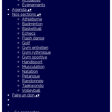
Actualités
Évènements
Agenda
▴
▾
Nos sections
▴
▾
Athlétisme
Badminton
Basketball
Echecs
Flash danse
Golf
Gym entretien
Gym rythmique
Gym sportive
Handisport
Musculation
Natation
Pétanque
Randonnée
Taekwondo
Volleyball
Faire un don
▴
▾