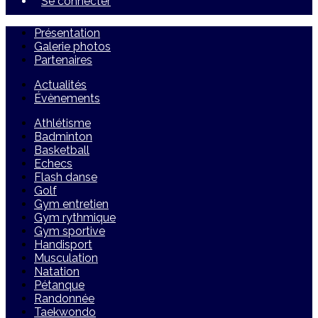
Se connecter
Présentation
Galerie photos
Partenaires
Actualités
Évènements
Athlétisme
Badminton
Basketball
Echecs
Flash danse
Golf
Gym entretien
Gym rythmique
Gym sportive
Handisport
Musculation
Natation
Pétanque
Randonnée
Taekwondo