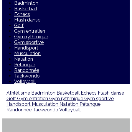
Badminton
Basketball
Echecs
Flash danse
Golf
Gym entretien
Gym rythmique
Gym sportive
Handisport
Musculation
Natation
Pétanque
Randonnée
Taekwondo
Volleyball
Athlétisme
Badminton
Basketball
Echecs
Flash danse
Golf
Gym entretien
Gym rythmique
Gym sportive
Handisport
Musculation
Natation
Pétanque
Randonnée
Taekwondo
Volleyball