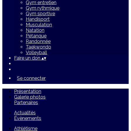
Gym entretien
Gym rythmique
Gym sportive
Handisport
Musculation
Natation
Pétanque
Randonnée
Taekwondo
Volleyball
Faire un don
▴
▾
Se connecter
Présentation
Galerie photos
Partenaires
Actualités
Évènements
Athlétisme