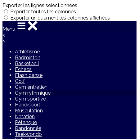
Exporter les lignes sélectionnées
Exporter toutes les colonnes
Exporter uniquement les colonnes affichées
Menu
<
>
Athlétisme
Badminton
Basketball
Echecs
Flash danse
Golf
Gym entretien
Gym rythmique
Gym sportive
Handisport
Musculation
Natation
Pétanque
Randonnée
Taekwondo