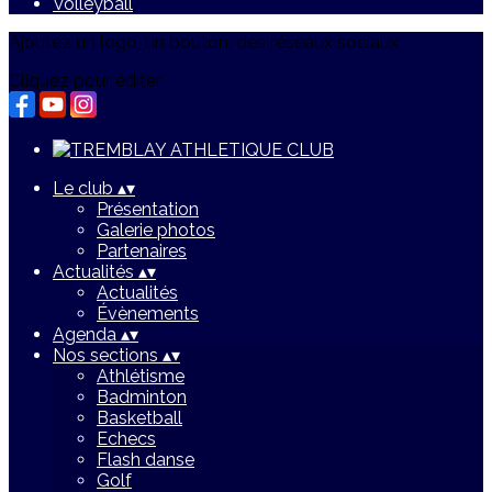
Volleyball
Ajoutez un logo, un bouton, des réseaux sociaux
Cliquez pour éditer
Le club
▴
▾
Présentation
Galerie photos
Partenaires
Actualités
▴
▾
Actualités
Évènements
Agenda
▴
▾
Nos sections
▴
▾
Athlétisme
Badminton
Basketball
Echecs
Flash danse
Golf