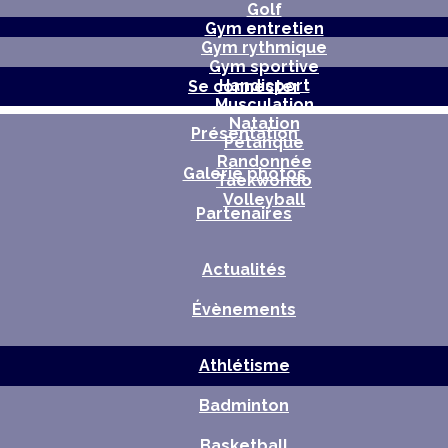
Golf
Gym entretien
Gym rythmique
Gym sportive
Handisport
Se connecter
Musculation
Natation
Présentation
Pétanque
Randonnée
Galerie photos
Taekwondo
Volleyball
Partenaires
Actualités
Évènements
Athlétisme
Badminton
Basketball