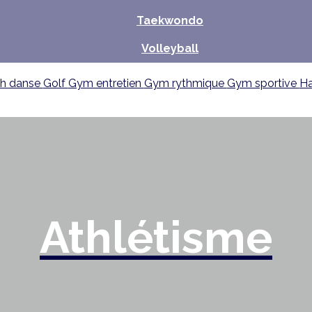
Taekwondo
Volleyball
sh danse
Golf
Gym entretien
Gym rythmique
Gym sportive
Ha
Athlétisme