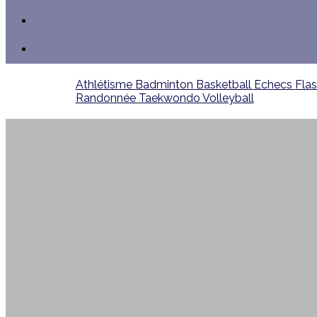
Athlétisme
Badminton
Basketball
Echecs
Fla
Randonnée
Taekwondo
Volleyball