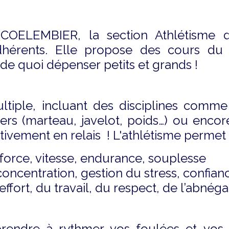
 COELEMBIER, la section Athlétisme
dhérents. Elle propose des cours du 
 de quoi dépenser petits et grands !
ultiple, incluant des disciplines comme
cers (marteau, javelot, poids…) ou encor
ctivement en relais !
L'athlétisme permet
 force, vitesse, endurance, souplesse
concentration, gestion du stress, confia
’effort, du travail, du respect, de l’abnég
pprendre à rythmer vos foulées et vo