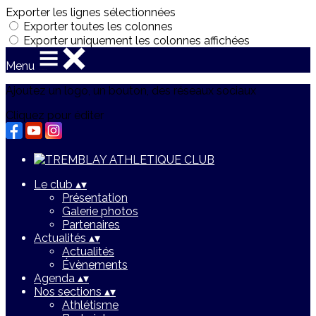
Exporter les lignes sélectionnées
Exporter toutes les colonnes
Exporter uniquement les colonnes affichées
Menu
Ajoutez un logo, un bouton, des réseaux sociaux
Cliquez pour éditer
Le club
▴
▾
Présentation
Galerie photos
Partenaires
Actualités
▴
▾
Actualités
Évènements
Agenda
▴
▾
Nos sections
▴
▾
Athlétisme