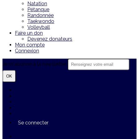
Natation
Pétanque
Randonnée
Taekwondo
Volleyball
Faire un don
Devenez donateurs
Mon compte
Connexion
Je m'abonne à la newsletter
OK
Plan du site
Licences
Mentions légales
CGUV
Paramétrer vos cookies
Se connecter
Propulsé par AssoConnect, le logiciel des