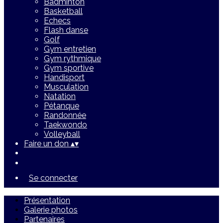
Badminton
Basketball
Echecs
Flash danse
Golf
Gym entretien
Gym rythmique
Gym sportive
Handisport
Musculation
Natation
Pétanque
Randonnée
Taekwondo
Volleyball
Faire un don
▴
▾
Se connecter
Présentation
Galerie photos
Partenaires