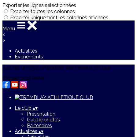
Exporter les lignes sélectionnées
Exporter toutes les colonnes
Exporter uniquement les colonnes affichées
Menu
<
>
Actualités
Évènements
Ajoutez un logo, un bouton, des réseaux sociaux
Cliquez pour éditer
Le club
▴
▾
Présentation
Galerie photos
Partenaires
Actualités
▴
▾