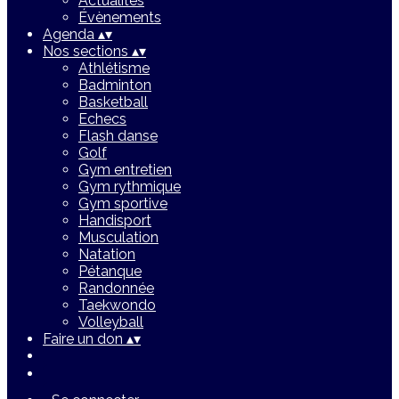
Actualités
Évènements
Agenda
▴
▾
Nos sections
▴
▾
Athlétisme
Badminton
Basketball
Echecs
Flash danse
Golf
Gym entretien
Gym rythmique
Gym sportive
Handisport
Musculation
Natation
Pétanque
Randonnée
Taekwondo
Volleyball
Faire un don
▴
▾