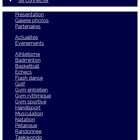
Se connecter
Présentation
Galerie photos
Partenaires
Actualités
Évènements
Athlétisme
Badminton
Basketball
Echecs
Flash danse
Golf
Gym entretien
Gym rythmique
Gym sportive
Handisport
Musculation
Natation
Pétanque
Randonnée
Taekwondo