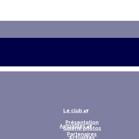
Le club
▴
▾
Présentation
Actualités
▴
▾
Galerie photos
Partenaires
Actualités