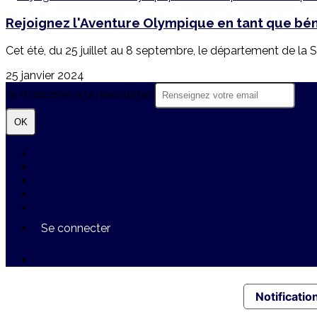
Rejoignez l'Aventure Olympique en tant que bé
Cet été, du 25 juillet au 8 septembre, le département de la S
25 janvier 2024
Je m'abonne à la newsletter
OK
Plan du site
Licences
Mentions légales
CGUV
Paramétrer vos cookies
Se connecter
Propulsé par AssoConnect, le logiciel des associations
Notification