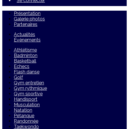
Se connecter
Présentation
Galerie photos
Partenaires
Actualités
Évènements
Athlétisme
Badminton
Basketball
Echecs
Flash danse
Golf
Gym entretien
Gym rythmique
Gym sportive
Handisport
Musculation
Natation
Pétanque
Randonnée
Taekwondo