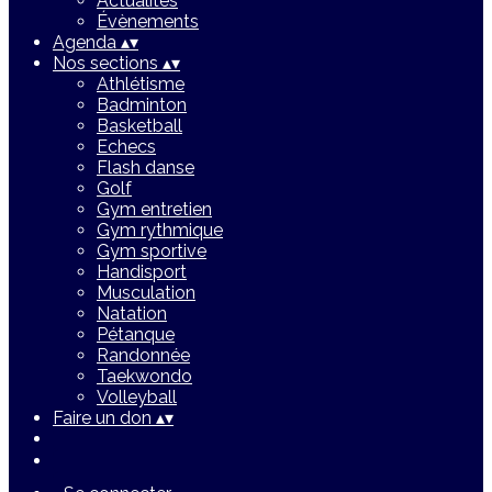
Actualités
Évènements
Agenda
▴
▾
Nos sections
▴
▾
Athlétisme
Badminton
Basketball
Echecs
Flash danse
Golf
Gym entretien
Gym rythmique
Gym sportive
Handisport
Musculation
Natation
Pétanque
Randonnée
Taekwondo
Volleyball
Faire un don
▴
▾