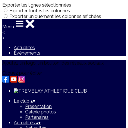
Exporter les lignes sélectionnées
Exporter toutes les colonnes
Exporter uniquement les colonnes affichées
Menu
<
>
Actualités
Évènements
Ajoutez un logo, un bouton, des réseaux sociaux
Cliquez pour éditer
Le club
▴
▾
Présentation
Galerie photos
Partenaires
Actualités
▴
▾